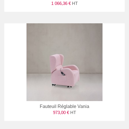
1 066,36 €
HT
Fauteuil Réglable Vania
973,00 €
HT