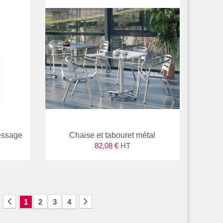
ressage
Chaise et tabouret métal
82,08 €
HT
1
2
3
4