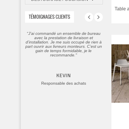
Table a
TÉMOIGNAGES CLIENTS
“J’ai commandé un ensemble de bureau
“Je n'hésiterai pas à pass
avec la prestation de livraison et
commande sur ce site intern
d’installation. Je me suis occupé de rien à
plaisir de constater qu’il y
part ouvrir aux livreurs monteurs. C’est un
personnes à l'écoute et pro
gain de temps formidable, je le
Bravo à toute l’équ
recommande."
MARIE
KEVIN
Employée de mai
Responsable des achats