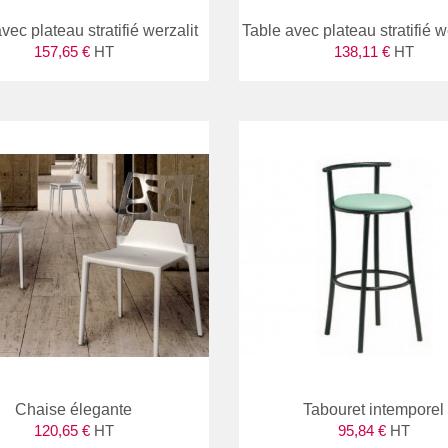
vec plateau stratifié werzalit
Table avec plateau stratifié we
157,65 €
HT
138,11 €
HT
er une autre
et. Cela fait
 a encore des
fessionnelles.
ipe."
rie
Chaise élegante
Tabouret intemporel
120,65 €
HT
95,84 €
HT