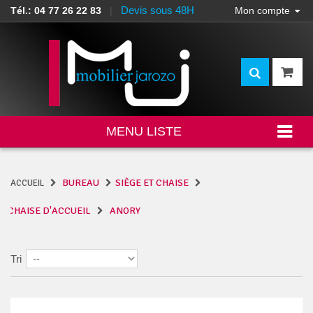
Devis sous 48H
Tél.: 04 77 26 22 83
|
Mon compte
MENU LISTE
BUREAU
SIÈGE ET CHAISE
ACCUEIL
CHAISE D'ACCUEIL
ANORY
Tri