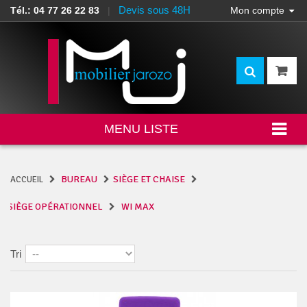
Devis sous 48H
Tél.: 04 77 26 22 83
|
Mon compte
MENU LISTE
BUREAU
SIÈGE ET CHAISE
ACCUEIL
SIÈGE OPÉRATIONNEL
WI MAX
Tri