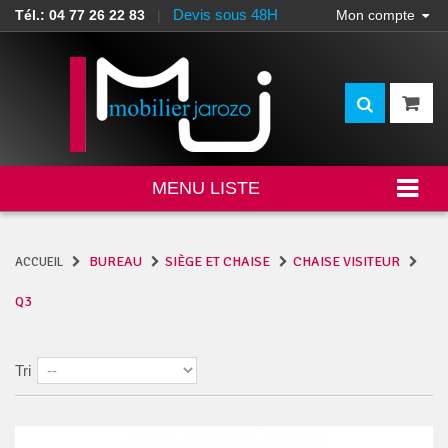
Devis sous 48H
Tél.: 04 77 26 22 83
|
Mon compte
MENU LISTE
BUREAU
SIÈGE ET CHAISE
CHAISE VISITEUR
ACCUEIL
Q3
Tri