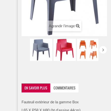
Agrandir l'image
EN SAVOIR PLUS
COMMENTAIRES
Fauteuil extérieur de la gamme Box
L65 X P58 X H80 (ht d'assise 44cm)