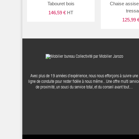
Tabouret bois
Chaise assise 
tress
146,59 €
HT
125,99 
Avec plus de 19 années d’expérience, nous nous efforçons à suivre une
ligne de conduite pour rester fidèle à nous même... Une offre multi servic
de proximité, un souci du service total, et du conseil avant tout....