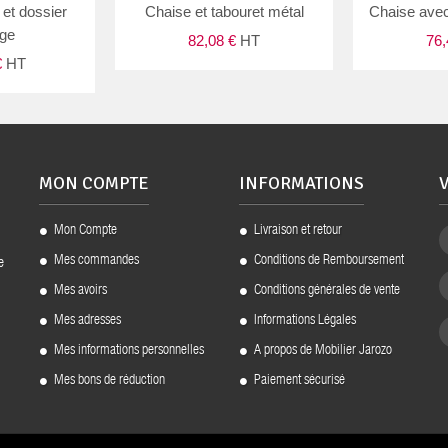
et dossier
Chaise et tabouret métal
Chaise avec
age
82,08 €
HT
76
€
HT
MON COMPTE
INFORMATIONS
Mon Compte
Livraison et retour
Mes commandes
Conditions de Remboursement
e
Mes avoirs
Conditions générales de vente
Mes adresses
Informations Légales
Mes informations personnelles
A propos de Mobilier Jarozo
Mes bons de réduction
Paiement sécurisé