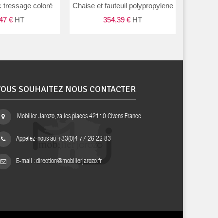
 tressage coloré
Chaise et fauteuil polypropylene
Chaise
,47 €
HT
354,39 €
HT
VOUS SOUHAITEZ NOUS CONTACTER
Mobilier Jarozo, za les places 42110 Civens France
Appelez-nous au
+33(0)4 77 26 22 83
E-mail :
direction@mobilierjarozo.fr