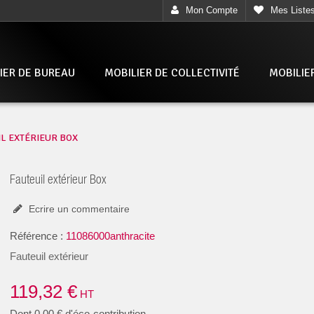
Mon Compte
Mes Liste
IER DE BUREAU
MOBILIER DE COLLECTIVITÉ
MOBILIE
L EXTÉRIEUR BOX
Fauteuil extérieur Box
Ecrire un commentaire
Référence :
11086000anthracite
Fauteuil extérieur
119,32 €
HT
Dont
0,00 €
d'éco-contribution