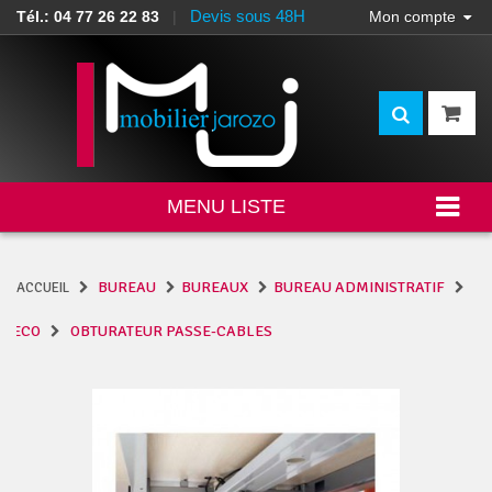
Devis sous 48H
Tél.: 04 77 26 22 83
|
Mon compte
MENU LISTE
BUREAU
BUREAUX
BUREAU ADMINISTRATIF
ACCUEIL
ECO
OBTURATEUR PASSE-CABLES